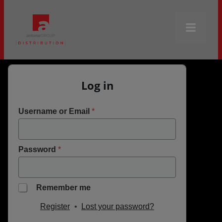
Non-Fiction Formats
Fiction
Log in
About Us
Contact
Username or Email
*
Log In
Password
*
R
Remember me
e
R
m
Register
•
Lost your password?
e
e
m